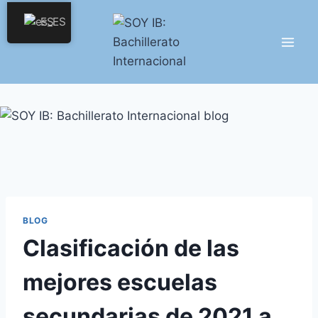
Saltar
ES
al
contenido
BLOG
Clasificación de las
mejores escuelas
secundarias de 2021 a