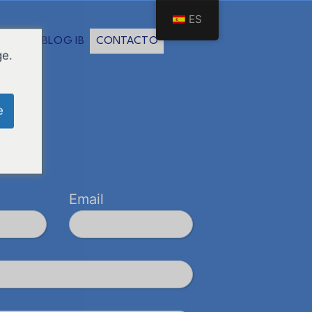
ES
S IB
BLOG IB
CONTACTO
ge.
e
Email