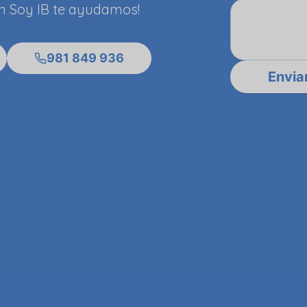
¡En Soy IB te ayudamos!
981 849 936
Envia