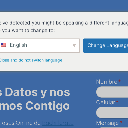
MONOGRAFÍAS IB
EVALUACIONES INTERNAS IB
LETRA
've detected you might be speaking a different langua
 you want to change to:
English
Change Languag
Close and do not switch language
Nombre
*
s Datos y nos
mos Contigo
Celular
*
lases Online de
Bachillerato
Mensaje
*