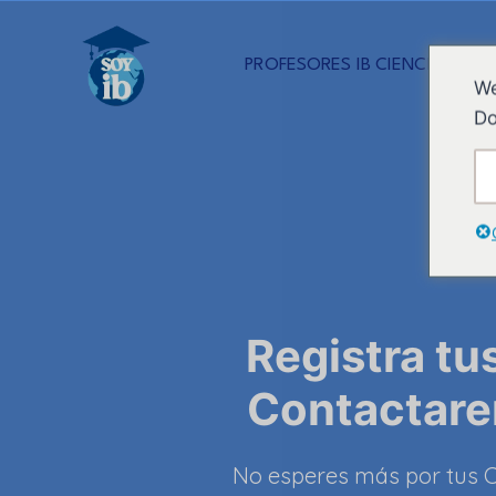
Saltar
al
PROFESORES IB CIENCIAS
contenido
We
Do
Registra tu
Contactare
No esperes más por tus C