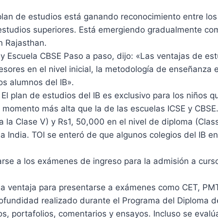
lan de estudios está ganando reconocimiento entre los 
ar estudios superiores. Está emergiendo gradualmente co
n Rajasthan.
B y Escuela CBSE Paso a paso, dijo: «Las ventajas de est
sores en el nivel inicial, la metodología de enseñanza e
os alumnos del IB».
. El plan de estudios del IB es exclusivo para los niños 
ier momento más alta que la de las escuelas ICSE y CBSE
a la Clase V) y Rs1, 50,000 en el nivel de diploma (Class 
 la India. TOI se enteró de que algunos colegios del IB 
rse a los exámenes de ingreso para la admisión a curso
una ventaja para presentarse a exámenes como CET, PMT
fundidad realizado durante el Programa del Diploma del
s, portafolios, comentarios y ensayos. Incluso se evalúa 