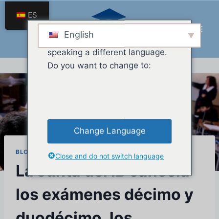
Saltar
ES
al
contenido
English
We've detected you might be
speaking a different language.
Do you want to change to:
Change Language
BLOG
Close and do not switch language
La Junta del IB cancela
los exámenes décimo y
duodécimo, los