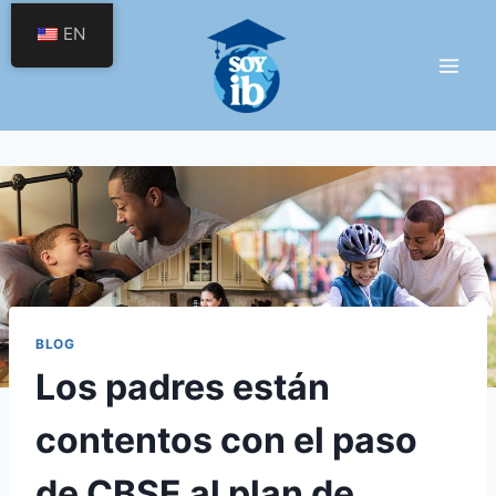
Skip
EN
to
content
BLOG
Los padres están
contentos con el paso
de CBSE al plan de