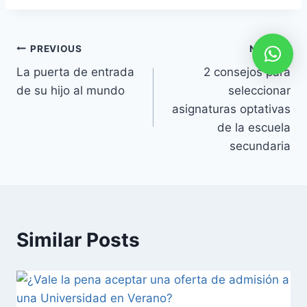
Post
PREVIOUS
NEXT
La puerta de entrada
2 consejos para
navigation
de su hijo al mundo
seleccionar
asignaturas optativas
de la escuela
secundaria
Similar Posts