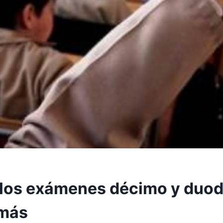
a los exámenes décimo y duod
 más