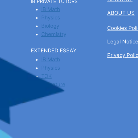
IB PRIVATE TUTORS
IB Math
ABOUT US
Physics
Biology
Cookies Poli
Chemistry
Legal Notic
EXTENDED ESSAY
Privacy Poli
IB Math
Physics
TOK
Literature