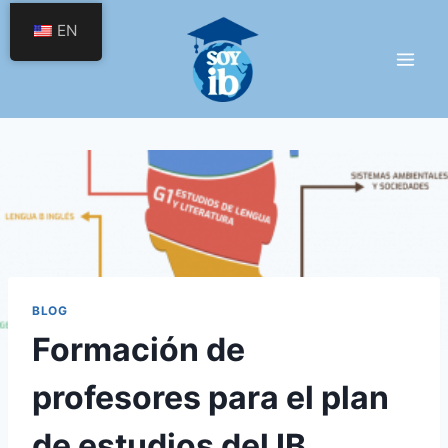
Skip
EN
to
content
BLOG
Formación de
profesores para el plan
de estudios del IB